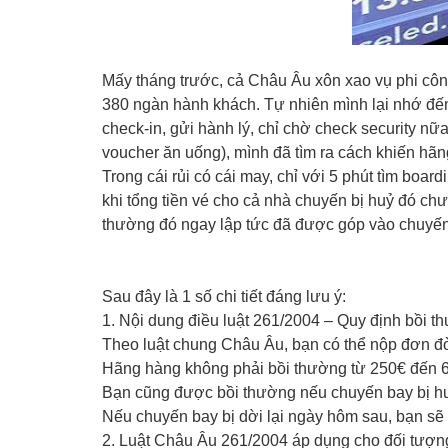
Mấy tháng trước, cả Châu Âu xôn xao vụ phi cô
380 ngàn hành khách. Tự nhiên mình lại nhớ đến
check-in, gửi hành lý, chỉ chờ check security n
voucher ăn uống), mình đã tìm ra cách khiến hãng 
Trong cái rủi có cái may, chỉ với 5 phút tìm boa
khi tổng tiền vé cho cả nhà chuyến bị huỷ đó ch
thường đó ngay lập tức đã được góp vào chuyến r
Sau đây là 1 số chi tiết đáng lưu ý:
1. Nội dung điều luật 261/2004 – Quy định bồi 
Theo luật chung Châu Âu, bạn có thể nộp đơn đò
Hãng hàng không phải bồi thường từ 250€ đến 6
Bạn cũng được bồi thường nếu chuyến bay bị huỷ
Nếu chuyến bay bị dời lại ngày hôm sau, bạn sẽ 
2. Luật Châu Âu 261/2004 áp dụng cho đối tượn