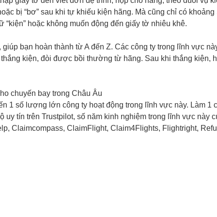
thập giấy tờ đến viết đơn đệ trình, nộp cho hãng, theo đuổi vụ 
hoặc bị “bơ” sau khi tự khiếu kiện hãng. Mà cũng chỉ có khoản
ữ “kiện” hoặc không muốn động đến giấy tờ nhiêu khê.
 giúp bạn hoàn thành từ A đến Z. Các công ty trong lĩnh vực nà
 thắng kiện, đòi được bồi thường từ hãng. Sau khi thắng kiện, 
 cho chuyến bay trong Châu Âu
 đến 1 số lượng lớn công ty hoạt động trong lĩnh vực này. Làm 
độ uy tín trên Trustpilot, số năm kinh nghiệm trong lĩnh vực này 
elp, Claimcompass, ClaimFlight, Claim4Flights, Flightright, Re