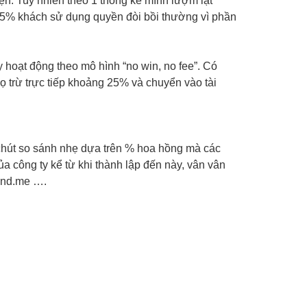
kiện. Tuy nhiên theo 1 thống kê mình lượm lặt
g 5% khách sử dụng quyền đòi bồi thường vì phần
y hoạt động theo mô hình “no win, no fee”. Có
họ trừ trực tiếp khoảng 25% và chuyển vào tài
1 chút so sánh nhẹ dựa trên % hoa hồng mà các
của công ty kể từ khi thành lập đến này, vân vân
fund.me ….