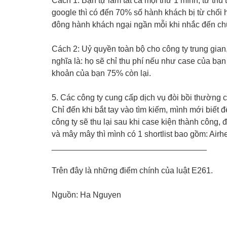
Cách 1: Bạn tự làm tất cả mọi thứ 1 mình, từ thu 
google thì có đến 70% số hành khách bị từ chối 
đông hành khách ngại ngần mỗi khi nhắc đến ch
Cách 2: Uỷ quyền toàn bộ cho công ty trung gian,
nghĩa là: họ sẽ chỉ thu phí nếu như case của bạn
khoản của bạn 75% còn lại.
5. Các công ty cung cấp dịch vụ đòi bồi thường
Chỉ đến khi bắt tay vào tìm kiếm, mình mới biết
công ty sẽ thu lại sau khi case kiện thành công, 
và mây mây thì mình có 1 shortlist bao gồm: Airh
__________________________________
Trên đây là những điểm chính của luật E261.
Nguồn: Ha Nguyen