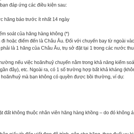
bạn đáp ứng các điều kiện sau:
 hãng báo trước ít nhất 14 ngày
ểm soát của hãng hàng không (*)
 đi hoặc điểm đến là Châu Âu. Đối với chuyến bay từ ngoài vào
hải là 1 hãng của Châu Âu, trụ sở đặt tại 1 trong các nước th
ường nếu việc hoãn/huỷ chuyến nằm trong khả năng kiểm soát củ
ần đây), etc. Ngoài ra, có 1 số trường hợp bất khả kháng (khô
bị hoãn/huỷ mà bạn không có quyền được bồi thường, ví dụ:
ặt đất không thuộc nhân viên hãng hàng khồng – do đó không á