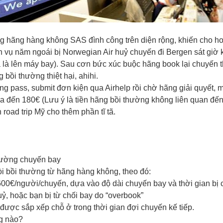
ng hãng hàng không SAS đình công trên diện rộng, khiến cho 
 vụ năm ngoái bị Norwegian Air huỷ chuyến đi Bergen sát giờ k
ữa là lên máy bay). Sau cơn bức xúc buộc hãng book lại chuyến 
bồi thường thiệt hại, ahihi.
rding pass, submit đơn kiện qua Airhelp rồi chờ hãng giải quyết
ưa đến 180€ (Lưu ý là tiền hãng bồi thường không liên quan đến
oad trip Mỹ cho thêm phần tĩ tã.
thường chuyến bay
i bồi thường từ hãng hàng không, theo đó:
00€/người/chuyến, dựa vào độ dài chuyến bay và thời gian bị
, hoặc bạn bị từ chối bay do “overbook”
được sắp xếp chỗ ở trong thời gian đợi chuyến kế tiếp.
g nào?