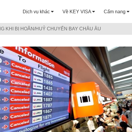
Dịch vụ khác
Về KEY VISA
Cẩm nang
NG KHI BỊ HOÃN/HUỶ CHUYẾN BAY CHÂU ÂU