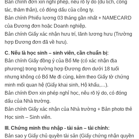
Bản chính đơn xin nghỉ phép, nêu rõ lý do (du lịch, công
tác, thăm thân), có đóng dấu của công ty.
Bản chính Phiếu lương 03 tháng gần nhất + NAMECARD
của Đương đơn hoặc Doanh nghiệp.
Bản chính Giấy xác nhận hưu trí, lãnh lương hưu (Trường
hợp Đương đơn đã về hưu).
C. Nếu là học sinh – sinh viên, cần chuẩn bị:
Bản chính Giấy đồng ý của Bố Mẹ (có xác nhận địa
phương) trong trường hợp Đương đơn dưới 18 tuổi
nhưng không có Bố Mẹ đi cùng, kèm theo Giấy tờ chứng
minh mối quan hệ (Giấy khai sinh, Hộ khẩu,…).
Bản chính Đơn xin phép nghỉ học, nêu rõ lý do, có đóng
dấu của Nhà trường.
Bản chính Giấy xác nhận của Nhà trường + Bản photo thẻ
Học sinh – Sinh viên.
III. Chứng minh thu nhập - tài sản – tài chính:
Bản sao y Giấy chủ quyền tài sản (Giấy chứng nhận quyền