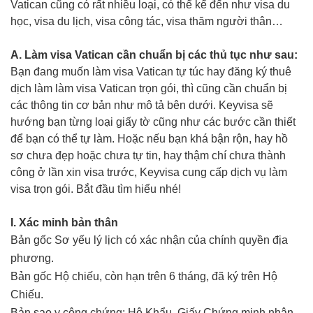
Vatican cũng có rất nhiều loại, có thể kể đến như visa du
học, visa du lịch, visa công tác, visa thăm người thân…
A. Làm visa Vatican cần chuẩn bị các thủ tục như sau:
Bạn đang muốn làm visa Vatican tự túc hay đăng ký thuê
dịch làm làm visa Vatican trọn gói, thì cũng cần chuẩn bị
các thông tin cơ bản như mô tả bên dưới. Keyvisa sẽ
hướng bạn từng loại giấy tờ cũng như các bước cần thiết
để bạn có thể tự làm. Hoặc nếu bạn khá bận rộn, hay hồ
sơ chưa đẹp hoặc chưa tự tin, hay thậm chí chưa thành
công ở lần xin visa trước, Keyvisa cung cấp dịch vụ làm
visa trọn gói. Bắt đầu tìm hiểu nhé!
I. Xác minh bản thân
Bản gốc Sơ yếu lý lịch có xác nhận của chính quyền địa
phương.
Bản gốc Hộ chiếu, còn hạn trên 6 tháng, đã ký trên Hộ
Chiếu.
Bản sao y công chứng: Hộ Khẩu, Giấy Chứng minh nhân