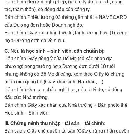
Bản chính đơn xin nghỉ phép, nêu rõ lý do (du lịch, công
tác, thăm thân), có đóng dấu của công ty.
Bản chính Phiếu lương 03 tháng gần nhất + NAMECARD
của Đương đơn hoặc Doanh nghiệp.
Bản chính Giấy xác nhận hưu trí, lãnh lương hưu (Trường
hợp Đương đơn đã về hưu).
C. Nếu là học sinh – sinh viên, cần chuẩn bị:
Bản chính Giấy đồng ý của Bố Mẹ (có xác nhận địa
phương) trong trường hợp Đương đơn dưới 18 tuổi
nhưng không có Bố Mẹ đi cùng, kèm theo Giấy tờ chứng
minh mối quan hệ (Giấy khai sinh, Hộ khẩu,…).
Bản chính Đơn xin phép nghỉ học, nêu rõ lý do, có đóng
dấu của Nhà trường.
Bản chính Giấy xác nhận của Nhà trường + Bản photo thẻ
Học sinh – Sinh viên.
III. Chứng minh thu nhập - tài sản – tài chính:
Bản sao y Giấy chủ quyền tài sản (Giấy chứng nhận quyền