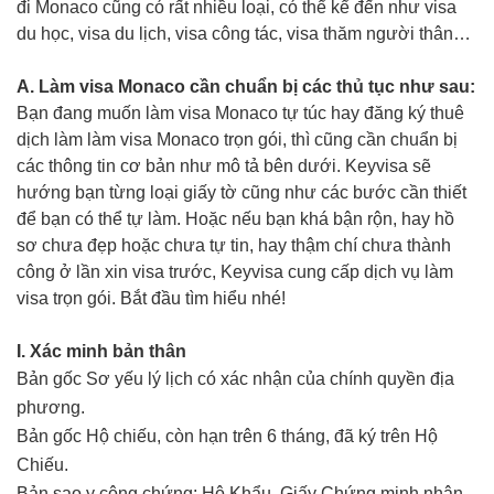
đi Monaco cũng có rất nhiều loại, có thể kể đến như visa
du học, visa du lịch, visa công tác, visa thăm người thân…
A. Làm visa Monaco cần chuẩn bị các thủ tục như sau:
Bạn đang muốn làm visa Monaco tự túc hay đăng ký thuê
dịch làm làm visa Monaco trọn gói, thì cũng cần chuẩn bị
các thông tin cơ bản như mô tả bên dưới. Keyvisa sẽ
hướng bạn từng loại giấy tờ cũng như các bước cần thiết
để bạn có thể tự làm. Hoặc nếu bạn khá bận rộn, hay hồ
sơ chưa đẹp hoặc chưa tự tin, hay thậm chí chưa thành
công ở lần xin visa trước, Keyvisa cung cấp dịch vụ làm
visa trọn gói. Bắt đầu tìm hiểu nhé!
I. Xác minh bản thân
Bản gốc Sơ yếu lý lịch có xác nhận của chính quyền địa
phương.
Bản gốc Hộ chiếu, còn hạn trên 6 tháng, đã ký trên Hộ
Chiếu.
Bản sao y công chứng: Hộ Khẩu, Giấy Chứng minh nhân