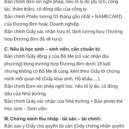
Bản chính đơn xin nghỉ phép, nêu rõ lý do (du lịch, công
tác, thăm thân), có đóng dấu của công ty.
Bản chính Phiếu lương 03 tháng gần nhất + NAMECARD
của Đương đơn hoặc Doanh nghiệp.
Bản chính Giấy xác nhận hưu trí, lãnh lương hưu (Trường
hợp Đương đơn đã về hưu).
C. Nếu là học sinh – sinh viên, cần chuẩn bị:
Bản chính Giấy đồng ý của Bố Mẹ (có xác nhận địa
phương) trong trường hợp Đương đơn dưới 18 tuổi
nhưng không có Bố Mẹ đi cùng, kèm theo Giấy tờ chứng
minh mối quan hệ (Giấy khai sinh, Hộ khẩu,…).
Bản chính Đơn xin phép nghỉ học, nêu rõ lý do, có đóng
dấu của Nhà trường.
Bản chính Giấy xác nhận của Nhà trường + Bản photo thẻ
Học sinh – Sinh viên.
III. Chứng minh thu nhập - tài sản – tài chính:
Bản sao y Giấy chủ quyền tài sản (Giấy chứng nhận quyền