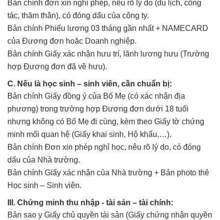
Bản chính đơn xin nghỉ phép, nêu rõ lý do (du lịch, công
tác, thăm thân), có đóng dấu của công ty.
Bản chính Phiếu lương 03 tháng gần nhất + NAMECARD
của Đương đơn hoặc Doanh nghiệp.
Bản chính Giấy xác nhận hưu trí, lãnh lương hưu (Trường
hợp Đương đơn đã về hưu).
C. Nếu là học sinh – sinh viên, cần chuẩn bị:
Bản chính Giấy đồng ý của Bố Mẹ (có xác nhận địa
phương) trong trường hợp Đương đơn dưới 18 tuổi
nhưng không có Bố Mẹ đi cùng, kèm theo Giấy tờ chứng
minh mối quan hệ (Giấy khai sinh, Hộ khẩu,…).
Bản chính Đơn xin phép nghỉ học, nêu rõ lý do, có đóng
dấu của Nhà trường.
Bản chính Giấy xác nhận của Nhà trường + Bản photo thẻ
Học sinh – Sinh viên.
III. Chứng minh thu nhập - tài sản – tài chính:
Bản sao y Giấy chủ quyền tài sản (Giấy chứng nhận quyền