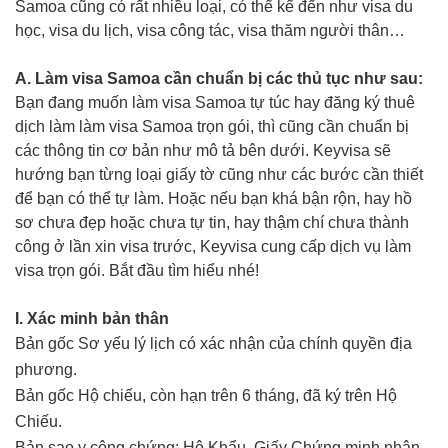
Samoa cũng có rất nhiều loại, có thể kể đến như visa du
học, visa du lịch, visa công tác, visa thăm người thân…
A. Làm visa Samoa cần chuẩn bị các thủ tục như sau:
Bạn đang muốn làm visa Samoa tự túc hay đăng ký thuê
dịch làm làm visa Samoa trọn gói, thì cũng cần chuẩn bị
các thông tin cơ bản như mô tả bên dưới. Keyvisa sẽ
hướng bạn từng loại giấy tờ cũng như các bước cần thiết
để bạn có thể tự làm. Hoặc nếu bạn khá bận rộn, hay hồ
sơ chưa đẹp hoặc chưa tự tin, hay thậm chí chưa thành
công ở lần xin visa trước, Keyvisa cung cấp dịch vụ làm
visa trọn gói. Bắt đầu tìm hiểu nhé!
I. Xác minh bản thân
Bản gốc Sơ yếu lý lịch có xác nhận của chính quyền địa
phương.
Bản gốc Hộ chiếu, còn hạn trên 6 tháng, đã ký trên Hộ
Chiếu.
Bản sao y công chứng: Hộ Khẩu, Giấy Chứng minh nhân