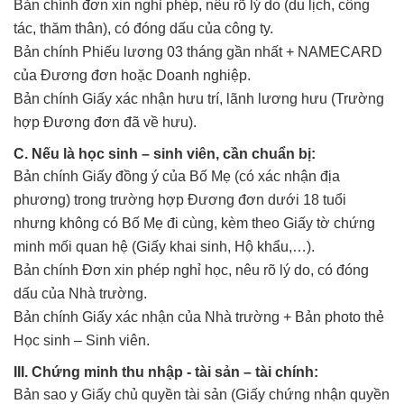
Bản chính đơn xin nghỉ phép, nêu rõ lý do (du lịch, công
tác, thăm thân), có đóng dấu của công ty.
Bản chính Phiếu lương 03 tháng gần nhất + NAMECARD
của Đương đơn hoặc Doanh nghiệp.
Bản chính Giấy xác nhận hưu trí, lãnh lương hưu (Trường
hợp Đương đơn đã về hưu).
C. Nếu là học sinh – sinh viên, cần chuẩn bị:
Bản chính Giấy đồng ý của Bố Mẹ (có xác nhận địa
phương) trong trường hợp Đương đơn dưới 18 tuổi
nhưng không có Bố Mẹ đi cùng, kèm theo Giấy tờ chứng
minh mối quan hệ (Giấy khai sinh, Hộ khẩu,…).
Bản chính Đơn xin phép nghỉ học, nêu rõ lý do, có đóng
dấu của Nhà trường.
Bản chính Giấy xác nhận của Nhà trường + Bản photo thẻ
Học sinh – Sinh viên.
III. Chứng minh thu nhập - tài sản – tài chính:
Bản sao y Giấy chủ quyền tài sản (Giấy chứng nhận quyền