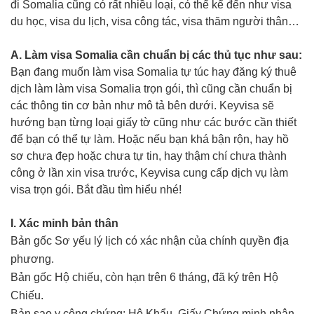
đi Somalia cũng có rất nhiều loại, có thể kể đến như visa
du học, visa du lịch, visa công tác, visa thăm người thân…
A. Làm visa Somalia cần chuẩn bị các thủ tục như sau:
Bạn đang muốn làm visa Somalia tự túc hay đăng ký thuê
dịch làm làm visa Somalia trọn gói, thì cũng cần chuẩn bị
các thông tin cơ bản như mô tả bên dưới. Keyvisa sẽ
hướng bạn từng loại giấy tờ cũng như các bước cần thiết
để bạn có thể tự làm. Hoặc nếu bạn khá bận rộn, hay hồ
sơ chưa đẹp hoặc chưa tự tin, hay thậm chí chưa thành
công ở lần xin visa trước, Keyvisa cung cấp dịch vụ làm
visa trọn gói. Bắt đầu tìm hiểu nhé!
I. Xác minh bản thân
Bản gốc Sơ yếu lý lịch có xác nhận của chính quyền địa
phương.
Bản gốc Hộ chiếu, còn hạn trên 6 tháng, đã ký trên Hộ
Chiếu.
Bản sao y công chứng: Hộ Khẩu, Giấy Chứng minh nhân