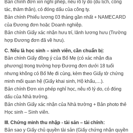
Bản chính đơn xin nghỉ phép, nêu rõ lý do (du lịch, công
tác, thăm thân), có đóng dấu của công ty.
Bản chính Phiếu lương 03 tháng gần nhất + NAMECARD
của Đương đơn hoặc Doanh nghiệp.
Bản chính Giấy xác nhận hưu trí, lãnh lương hưu (Trường
hợp Đương đơn đã về hưu).
C. Nếu là học sinh – sinh viên, cần chuẩn bị:
Bản chính Giấy đồng ý của Bố Mẹ (có xác nhận địa
phương) trong trường hợp Đương đơn dưới 18 tuổi
nhưng không có Bố Mẹ đi cùng, kèm theo Giấy tờ chứng
minh mối quan hệ (Giấy khai sinh, Hộ khẩu,…).
Bản chính Đơn xin phép nghỉ học, nêu rõ lý do, có đóng
dấu của Nhà trường.
Bản chính Giấy xác nhận của Nhà trường + Bản photo thẻ
Học sinh – Sinh viên.
III. Chứng minh thu nhập - tài sản – tài chính:
Bản sao y Giấy chủ quyền tài sản (Giấy chứng nhận quyền