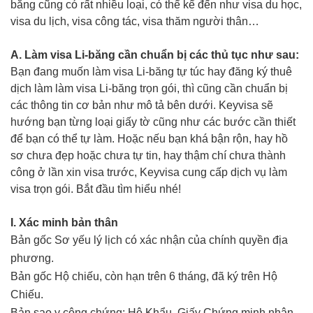
băng cũng có rất nhiều loại, có thể kể đến như visa du học,
visa du lịch, visa công tác, visa thăm người thân…
A. Làm visa Li-băng cần chuẩn bị các thủ tục như sau:
Bạn đang muốn làm visa Li-băng tự túc hay đăng ký thuê
dịch làm làm visa Li-băng trọn gói, thì cũng cần chuẩn bị
các thông tin cơ bản như mô tả bên dưới. Keyvisa sẽ
hướng bạn từng loại giấy tờ cũng như các bước cần thiết
để bạn có thể tự làm. Hoặc nếu bạn khá bận rộn, hay hồ
sơ chưa đẹp hoặc chưa tự tin, hay thậm chí chưa thành
công ở lần xin visa trước, Keyvisa cung cấp dịch vụ làm
visa trọn gói. Bắt đầu tìm hiểu nhé!
I. Xác minh bản thân
Bản gốc Sơ yếu lý lịch có xác nhận của chính quyền địa
phương.
Bản gốc Hộ chiếu, còn hạn trên 6 tháng, đã ký trên Hộ
Chiếu.
Bản sao y công chứng: Hộ Khẩu, Giấy Chứng minh nhân