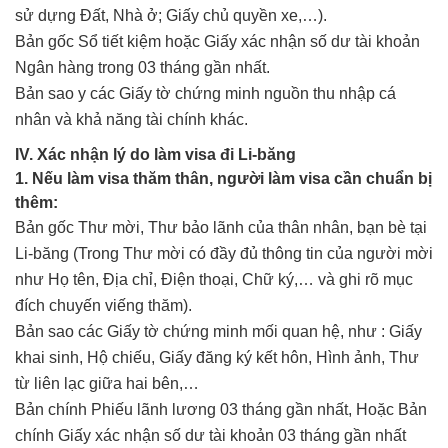
sử dựng Đất, Nhà ở; Giấy chủ quyền xe,…).
Bản gốc Sổ tiết kiệm hoặc Giấy xác nhận số dư tài khoản
Ngân hàng trong 03 tháng gần nhất.
Bản sao y các Giấy tờ chứng minh nguồn thu nhập cá
nhân và khả năng tài chính khác.
IV. Xác nhận lý do làm visa đi Li-băng
1. Nếu làm visa thăm thân, người làm visa cần chuẩn bị
thêm:
Bản gốc Thư mời, Thư bảo lãnh của thân nhân, bạn bè tại
Li-băng (Trong Thư mời có đầy đủ thông tin của người mời
như Họ tên, Địa chỉ, Điện thoại, Chữ ký,… và ghi rõ mục
đích chuyến viếng thăm).
Bản sao các Giấy tờ chứng minh mối quan hệ, như : Giấy
khai sinh, Hộ chiếu, Giấy đăng ký kết hôn, Hình ảnh, Thư
từ liên lạc giữa hai bên,…
Bản chính Phiếu lãnh lương 03 tháng gần nhất, Hoặc Bản
chính Giấy xác nhận số dư tài khoản 03 tháng gần nhất