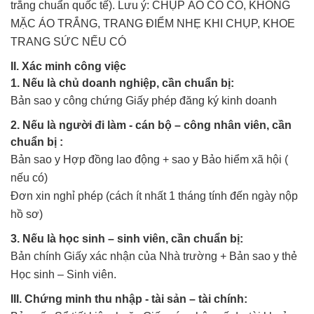
trắng chuẩn quốc tế). Lưu ý: CHỤP ÁO CÓ CỔ, KHÔNG
MẶC ÁO TRẮNG, TRANG ĐIỂM NHẸ KHI CHỤP, KHOE
TRANG SỨC NẾU CÓ
II. Xác minh công việc
1. Nếu là chủ doanh nghiệp, cần chuẩn bị:
Bản sao y công chứng Giấy phép đăng ký kinh doanh
2. Nếu là người đi làm - cán bộ – công nhân viên, cần
chuẩn bị :
Bản sao y Hợp đồng lao động + sao y Bảo hiểm xã hội (
nếu có)
Đơn xin nghỉ phép (cách ít nhất 1 tháng tính đến ngày nộp
hồ sơ)
3. Nếu là học sinh – sinh viên, cần chuẩn bị:
Bản chính Giấy xác nhận của Nhà trường + Bản sao y thẻ
Học sinh – Sinh viên.
III. Chứng minh thu nhập - tài sản – tài chính: