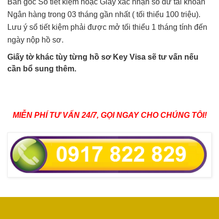
Bản gốc Sổ tiết kiệm hoặc Giấy xác nhận số dư tài khoản
Ngân hàng trong 03 tháng gần nhất ( tối thiểu 100 triệu).
Lưu ý sổ tiết kiệm phải được mở tối thiểu 1 tháng tính đến
ngày nộp hồ sơ.
Giấy tờ khác tùy từng hồ sơ Key Visa sẽ tư vấn nếu
cần bổ sung thêm.
MIỄN PHÍ TƯ VẤN 24/7, GỌI NGAY CHO CHÚNG TÔI!