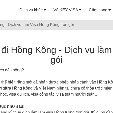
Dịch vụ khác
Về KEY VISA
Cẩm nang
g - Dịch vụ làm Visa Hồng Kông trọn gói
đi Hồng Kông - Dịch vụ làm
gói
 có dễ không?
ếu thể hiện rằng một cá nhân được phép nhập cảnh vào Hồng Kô
ì giữa Hồng Kông và Việt Nam hiện tại chưa có thõa ước miễn 
 học, visa du lịch, visa công tác, visa thăm người thân…
 tục như sau:
ng ký thuê dịch làm làm visa Hồng Kông trọn gói, thì cũng cần