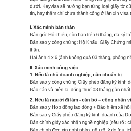
dưới. Keyvisa sẽ hướng bạn từng loại giấy tờ c
tin, hay thậm chí chưa thành công ở lần xin visa 
I. Xác minh bản thân
Bản gốc Hộ chiếu, còn hạn trên 6 tháng, đã ký t
Bản sao y công chứng: Hộ Khẩu, Giấy Chứng minh
thân.
Hai ảnh 4 x 6 (ảnh không quá 03 tháng, phông nề
II. Xác minh công việc
1. Nếu là chủ doanh nghiệp, cần chuẩn bị:
Bản sao y công chứng Giấy phép đăng ký kinh 
Báo cáo và biên lai đóng thuế 03 tháng gần nhất
2. Nếu là người đi làm - cán bộ – công nhân vi
Bản sao y Hợp đồng lao động + Bảo hiểm xã hội
Bản sao y Giấy phép đăng ký kinh doanh của Do
Bản chính giấy xác nhận nghề nghiệp (nêu rõ : 
Bản chính đơn xin nghỉ phép, nêu rõ lý do (du lịc