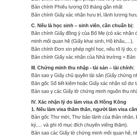
Bản chính Phiếu lương 03 tháng gần nhất
Bản chính Giấy xác nhận hưu trí, lãnh lương h
C. Nếu là học sinh – sinh viên, cần chuẩn bị:
Bản chính Giấy đồng ý của Bố Mẹ (có xác nhận 
minh mối quan hệ (Giấy khai sinh, Hộ khẩu,…).
Bản chính Đơn xin phép nghỉ học, nêu rõ lý do,
Bản chính Giấy xác nhận của Nhà trường + Bản p
III. Chứng minh thu nhập - tài sản – tài chính:
Bản sao y Giấy chủ quyền tài sản (Giấy chứng 
Bản gốc Sổ tiết kiệm hoặc Giấy xác nhận số dư 
Bản sao y các Giấy tờ chứng minh nguồn thu nhậ
IV. Xác nhận lý do làm visa đi Hồng Kông
1. Nếu làm visa thăm thân, người làm visa cầ
Bản gốc Thư mời, Thư bảo lãnh của thân nhân, b
ký,… và ghi rõ mục đích chuyến viếng thăm).
Bản sao các Giấy tờ chứng minh mối quan hệ, như