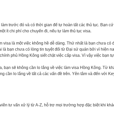
 làm trước đó và có thời gian để tự hoàn tất các thủ tục. Bạn c
 ít chi phí cho chuyến đi, nếu tự làm thủ tục visa.
 làm visa là một việc không hề dễ dàng. Thứ nhất là bạn chưa có
 là bạn chưa có lòng tin tuyệt đối từ Đại sứ quán bởi vì hiện n
chính phủ Hồng Kông siết chặt việc cấp visa. Vì vậy việc bạn tự
a, bạn sẽ không cần lo lắng về việc làm visa Hồng Kông. Từ khâ
ng cần lo lắng về tất cả các vấn đề trên. Yên tâm và đến với 
n tư vấn xử lý từ A-Z, hỗ trợ mọi trường hợp đặc biệt khi khác