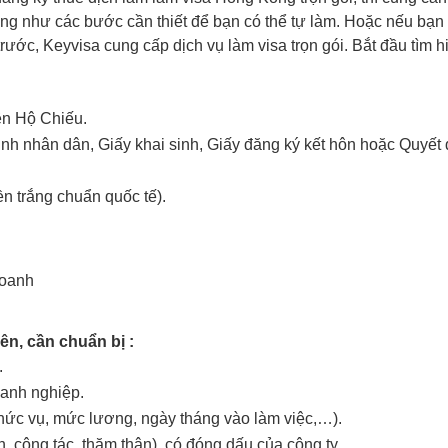
ũng như các bước cần thiết để bạn có thể tự làm. Hoặc nếu bạ
trước, Keyvisa cung cấp dịch vụ làm visa trọn gói. Bắt đầu tìm h
rên Hộ Chiếu.
 nhân dân, Giấy khai sinh, Giấy đăng ký kết hôn hoặc Quyết đ
n trắng chuẩn quốc tế).
doanh
.
ên, cần chuẩn bị :
.
anh nghiệp.
chức vụ, mức lương, ngày tháng vào làm việc,…).
h, công tác, thăm thân), có đóng dấu của công ty.