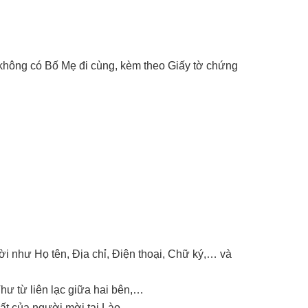
không có Bố Mẹ đi cùng, kèm theo Giấy tờ chứng
i như Họ tên, Địa chỉ, Điện thoại, Chữ ký,… và
hư từ liên lạc giữa hai bên,…
ất của người mời tại Lào.