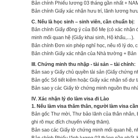
Bản chính Phiếu lương 03 tháng gần nhất + 
Bản chính Giấy xác nhận hưu trí, lãnh lương h
C. Nếu là học sinh – sinh viên, cần chuẩn bị:
Bản chính Giấy đồng ý của Bố Mẹ (có xác nhận 
minh mối quan hệ (Giấy khai sinh, Hộ khẩu,…).
Bản chính Đơn xin phép nghỉ học, nêu rõ lý do,
Bản chính Giấy xác nhận của Nhà trường + Bản p
III. Chứng minh thu nhập - tài sản – tài chính:
Bản sao y Giấy chủ quyền tài sản (Giấy chứng 
Bản gốc Sổ tiết kiệm hoặc Giấy xác nhận số dư 
Bản sao y các Giấy tờ chứng minh nguồn thu nhậ
IV. Xác nhận lý do làm visa đi Lào
1. Nếu làm visa thăm thân, người làm visa cầ
Bản gốc Thư mời, Thư bảo lãnh của thân nhân, b
ghi rõ mục đích chuyến viếng thăm).
Bản sao các Giấy tờ chứng minh mối quan hệ, như
Bản chính Phiếu lãnh lương 03 tháng gần nhất, 