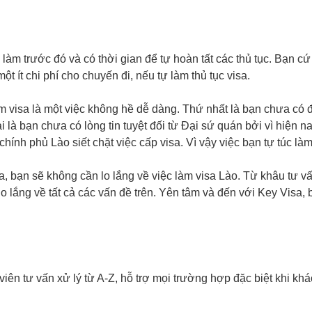
 làm trước đó và có thời gian để tự hoàn tất các thủ tục. Bạn c
 ít chi phí cho chuyến đi, nếu tự làm thủ tục visa.
 làm visa là một việc không hề dễ dàng. Thứ nhất là bạn chưa có
 là bạn chưa có lòng tin tuyệt đối từ Đại sứ quán bởi vì hiện n
hính phủ Lào siết chặt việc cấp visa. Vì vậy việc bạn tự túc là
, bạn sẽ không cần lo lắng về việc làm visa Lào. Từ khâu tư vấ
o lắng về tất cả các vấn đề trên. Yên tâm và đến với Key Visa
n tư vấn xử lý từ A-Z, hỗ trợ mọi trường hợp đặc biệt khi khác