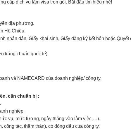
ng cấp dịch vụ làm visa trọn gói. Bắt đầu tìm hiểu nhé!
uyền địa phương.
rên Hộ Chiếu.
 nhân dân, Giấy khai sinh, Giấy đăng ký kết hôn hoặc Quyết đ
n trắng chuẩn quốc tế).
 doanh và NAMECARD của doanh nghiệp/ công ty.
.
ên, cần chuẩn bị :
.
anh nghiệp.
chức vụ, mức lương, ngày tháng vào làm việc,…).
h, công tác, thăm thân), có đóng dấu của công ty.