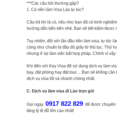
***Các câu hỏi thường gặp?
1. Có nên làm Visa Lào tự túc?
Câu trả lời là có, nếu như bạn đã có kinh nghiệm
hướng dẫn bên trên nhé. Bạn sẽ tiết kiệm được một
Tuy nhiên, đối với lần đầu tiên làm visa, tự túc
cũng như chuẩn bị đầy đủ giấy tờ thủ tục. Thứ hai
nhưng ở lại làm việc bất hợp pháp. Chính vì vậy c
Khi đến với Key Visa để sử dụng dịch vụ làm visa
bay, đặt phòng hay đặt tour… Bạn sẽ không cần l
dịch vụ visa tốt và nhanh chóng nhất.
C. Dịch vụ làm visa đi Lào trọn gói
0917 822 829
Gọi ngay
để được chuyên viê
tăng tỷ lệ đỗ lên cao nhất!