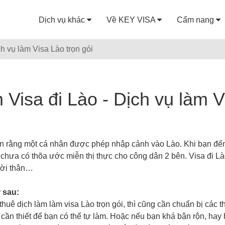
Dịch vụ khác
Về KEY VISA
Cẩm nang
h vụ làm Visa Lào trọn gói
Visa đi Lào - Dịch vụ làm Vi
iện rằng một cá nhân được phép nhập cảnh vào Lào. Khi bạn đến
chưa có thõa ước miễn thị thực cho công dân 2 bên. Visa đi Lào
gười thân…
 sau:
huê dịch làm làm visa Lào trọn gói, thì cũng cần chuẩn bị các 
ần thiết để bạn có thể tự làm. Hoặc nếu bạn khá bận rộn, hay 