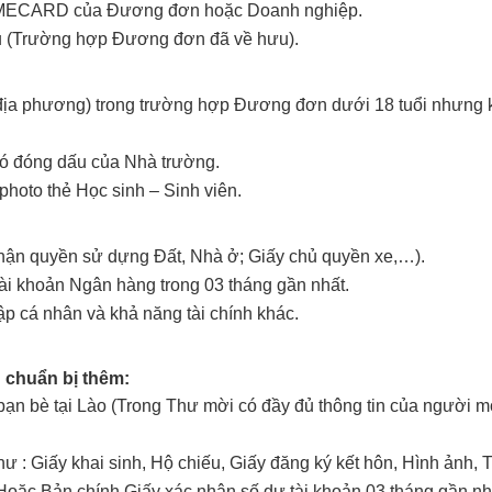
NAMECARD của Đương đơn hoặc Doanh nghiệp.
ưu (Trường hợp Đương đơn đã về hưu).
địa phương) trong trường hợp Đương đơn dưới 18 tuổi nhưng 
 có đóng dấu của Nhà trường.
hoto thẻ Học sinh – Sinh viên.
nhận quyền sử dựng Đất, Nhà ở; Giấy chủ quyền xe,…).
tài khoản Ngân hàng trong 03 tháng gần nhất.
p cá nhân và khả năng tài chính khác.
n chuẩn bị thêm:
ạn bè tại Lào (Trong Thư mời có đầy đủ thông tin của người mờ
 : Giấy khai sinh, Hộ chiếu, Giấy đăng ký kết hôn, Hình ảnh, T
Hoặc Bản chính Giấy xác nhận số dư tài khoản 03 tháng gần nh