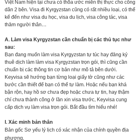
Việt Nam hiện tại chưa có thõa ước miễn thị thực cho công
dân 2 bên. Visa đi Kyrgyzstan cũng có rất nhiều loại, có thể
kể đến như visa du học, visa du lịch, visa công tác, visa
thăm người thân…
A. Làm visa Kyrgyzstan cần chuẩn bị các thủ tục như
sau:
Bạn đang muốn làm visa Kyrgyzstan tự túc hay đăng ký
thuê dịch làm làm visa Kyrgyzstan trọn gói, thì cũng cần
chuẩn bị các thông tin cơ bản như mô tả bên dưới.
Keyvisa sẽ hướng bạn từng loại giấy tờ cũng như các
bước cần thiết để bạn có thể tự làm. Hoặc nếu bạn khá
bận rộn, hay hồ sơ chưa đẹp hoặc chưa tự tin, hay thậm
chí chưa thành công ở lần xin visa trước, Keyvisa cung
cấp dịch vụ làm visa trọn gói. Bắt đầu tìm hiểu nhé!
I. Xác minh bản thân
Bản gốc Sơ yếu lý lịch có xác nhận của chính quyền địa
phương.